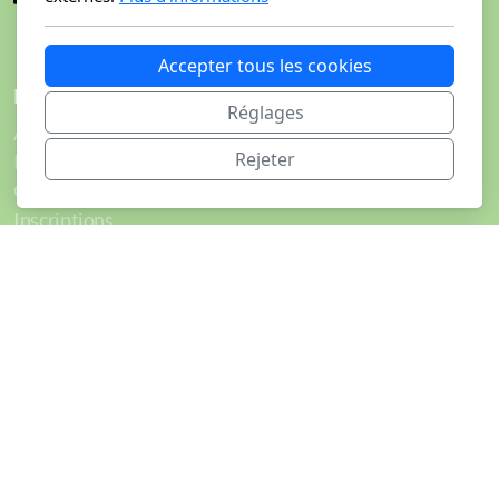
Accepter tous les cookies
Menu principal
Réglages
Accueil
Rejeter
Parcours
Catégories
Inscriptions
Résultats
Programme/Infos pratiques
Entraînements
Bénévoles
Photos
Contact
Légal
Politique de confidentialité