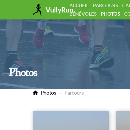
ACCUEIL
PARCOURS
CA
VullyRun
BÉNÉVOLES
PHOTOS
C
Photos
Photos
Parcours